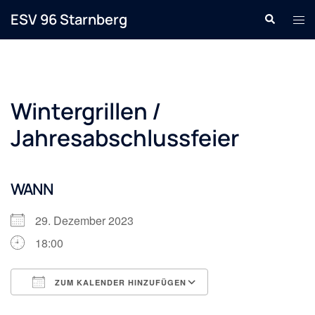
Zum
ESV 96 Starnberg
Suche
Men
Inhalt
ums
springen
Wintergrillen /
Jahresabschlussfeier
WANN
29. Dezember 2023
18:00
ZUM KALENDER HINZUFÜGEN
ICS herunterladen
Google Kalender