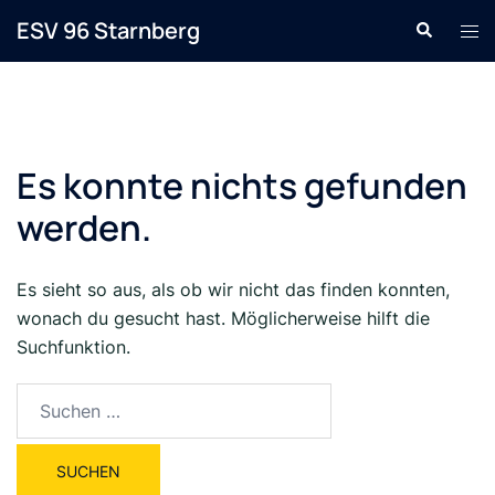
Zum
ESV 96 Starnberg
Suche
Men
Inhalt
ums
springen
Es konnte nichts gefunden
werden.
Es sieht so aus, als ob wir nicht das finden konnten,
wonach du gesucht hast. Möglicherweise hilft die
Suchfunktion.
Suche
nach: