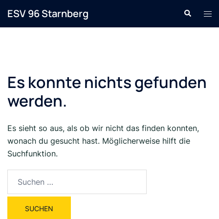
Zum
ESV 96 Starnberg
Suche
Men
Inhalt
ums
springen
Es konnte nichts gefunden
werden.
Es sieht so aus, als ob wir nicht das finden konnten,
wonach du gesucht hast. Möglicherweise hilft die
Suchfunktion.
Suche
nach: