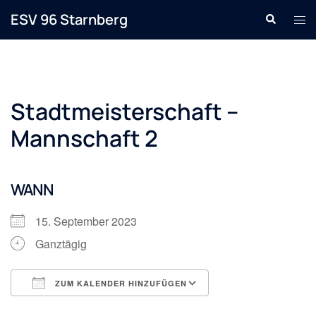
Zum
ESV 96 Starnberg
Suche
Men
Inhalt
ums
springen
Stadtmeisterschaft –
Mannschaft 2
WANN
15. September 2023
Ganztägig
ZUM KALENDER HINZUFÜGEN
ICS herunterladen
Google Kalender