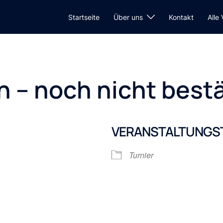
Startseite
Über uns
Kontakt
Alle
n – noch nicht bestä
VERANSTALTUNGS
Turnier
e Kalender
iCalendar