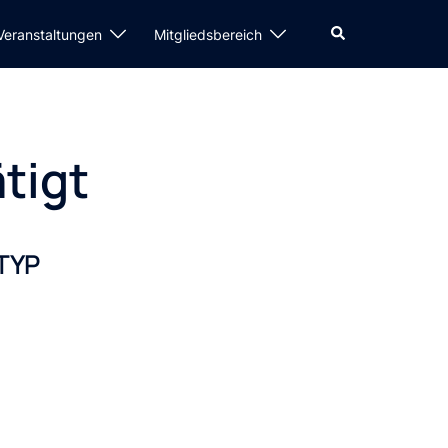
Suche
 Veranstaltungen
Mitgliedsbereich
tigt
TYP
Office 365
Outlook Live