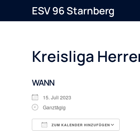
Zum
ESV 96 Starnberg
Inhalt
springen
Kreisliga Herre
WANN
15. Juli 2023
Ganztägig
ZUM KALENDER HINZUFÜGEN
ICS herunterladen
Googl