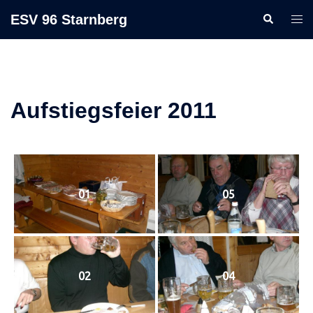
Zum
ESV 96 Starnberg
Suche
Men
Inhalt
ums
springen
Aufstiegsfeier 2011
01
05
02
04