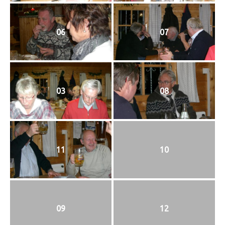
06
07
03
08
11
10
09
12