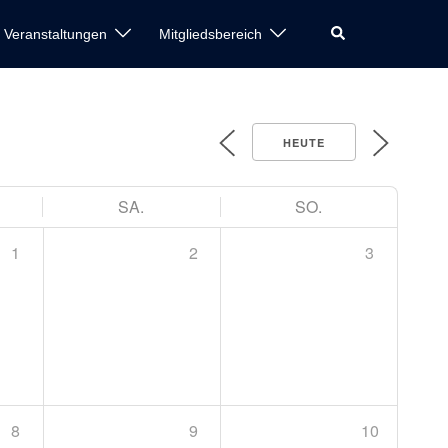
e Veranstaltungen
Mitgliedsbereich
HEUTE
SA.
SO.
1
2
3
8
9
10