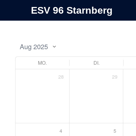
ESV 96 Starnberg
MO.
DI.
28
29
4
5