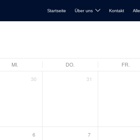
Startseite
Über uns
Kontakt
All
MI.
DO.
FR.
30
31
6
7